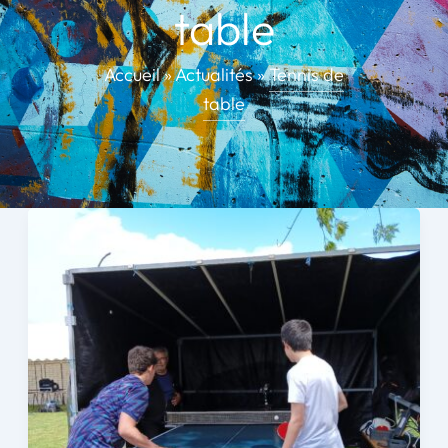
table
Accueil
»
Actualités
»
Tennis de
table