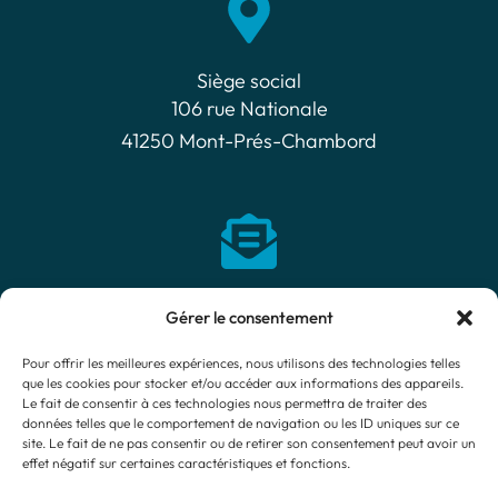
Siège social​
106 rue Nationale
41250 Mont-Prés-Chambord
Nous contacter
Gérer le consentement
Cliquez ici
Pour offrir les meilleures expériences, nous utilisons des technologies telles
que les cookies pour stocker et/ou accéder aux informations des appareils.
Le fait de consentir à ces technologies nous permettra de traiter des
F
données telles que le comportement de navigation ou les ID uniques sur ce
a
site. Le fait de ne pas consentir ou de retirer son consentement peut avoir un
c
effet négatif sur certaines caractéristiques et fonctions.
Suivre le Club sur Facebook