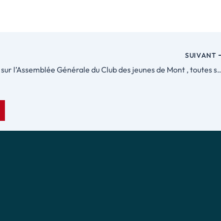
SUIVANT
retour sur l’Assemblée Générale du Club des jeunes de Mont , toutes sections, Vendredi 14 Nov